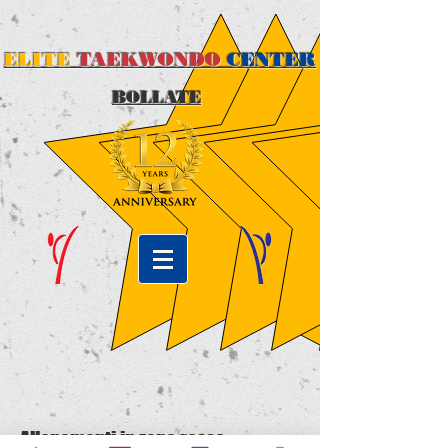
ELITE
TAEKWONDO
CENTER
BOLLATE
Allenamenti in zona rossa