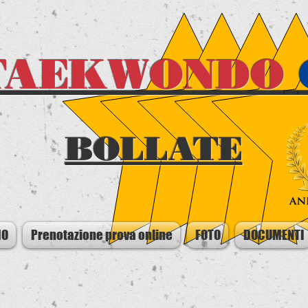
TAEKWONDO
BOLLATE
MO
Prenotazione prova online
FOTO
DOCUMENTI