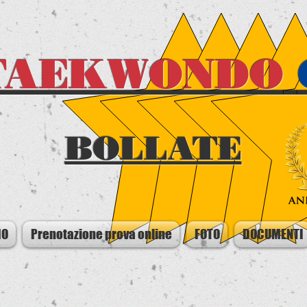
TAEKWONDO
BOLLATE
MO
Prenotazione prova online
FOTO
DOCUMENTI