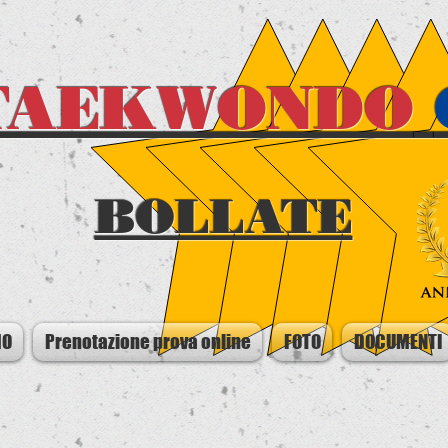
TAEKWONDO
BOLLATE
MO
Prenotazione prova online
FOTO
DOCUMENTI